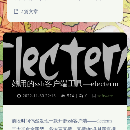
2 篇文章
好用的ssh客户端工具—electerm
2022-11-30 22:13
|
574
|
0
|
software
前段时间偶然发现一款开源ssh客户端——electerm，
三大平台全能型，多语言支持，支持sftp并且能直接