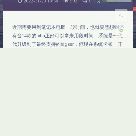
关闭
日落
暗化
灰度
2022-11-20 10:30
|
502
|
0
|
software
近期需要用到笔记本电脑一段时间，也就突然想到还
有台14款的mbp正好可以拿来用段时间，系统是一代
代升级到了最终支持的big sur，但现在系统卡顿，开
机花屏bug，很难受。然后发现如今这电脑居然已经
能支持普通nvme ssd，要知道当年的原盘走的是sata
读写也就500左右，换上nvme读写翻倍容量随心选，
那么，买硬盘换硬盘重装系…
CleanMyMac X
Copyright © 2022-2025 monoko Inc.All right reserved