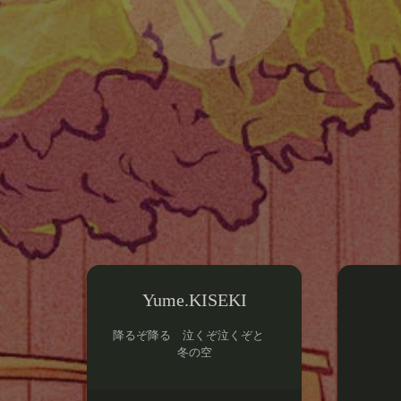
Yume.KISEKI
降るぞ降る 泣くぞ泣くぞと
冬の空