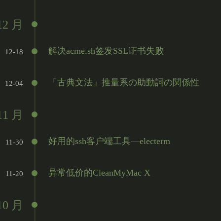
12 月
解决acme.sh签发SSL证书失败
12-18
「古典文法」推量系の助動詞の関係性
12-04
11 月
好用的ssh客户端工具—electerm
11-30
异常低价的CleanMyMac X
11-20
10 月