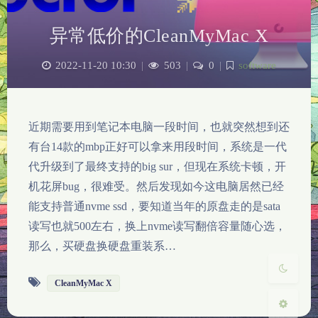
异常低价的CleanMyMac X
2022-11-20 10:30
|
503
|
0
|
software
近期需要用到笔记本电脑一段时间，也就突然想到还
夜间模式
有台14款的mbp正好可以拿来用段时间，系统是一代
代升级到了最终支持的big sur，但现在系统卡顿，开
Sans Serif
Serif
机花屏bug，很难受。然后发现如今这电脑居然已经
浅阴影
深阴影
能支持普通nvme ssd，要知道当年的原盘走的是sata
读写也就500左右，换上nvme读写翻倍容量随心选，
关闭
日落
暗化
灰度
那么，买硬盘换硬盘重装系…
CleanMyMac X