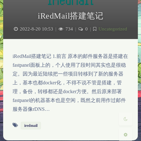
iRedMail搭建笔记
2022-8-20 10:53
|
734
|
0
|
Uncategorized
iRedMail搭建笔记 1.前言 原本的邮件服务器是搭建在
夜间模式
fastpanel面板上的，个人使用了段时间其实也是很稳
定。因为最近陆续把一些项目转移到了新的服务器
Sans Serif
Serif
上，基本也都docker化，不得不说不管是搭建，管
浅阴影
深阴影
理，备份，转移都还是docker方便。然后原来部署
fastpanel的机器基本也是空闲，既然之前用作过邮件
关闭
日落
暗化
灰度
服务器像rDNS…
iredmail