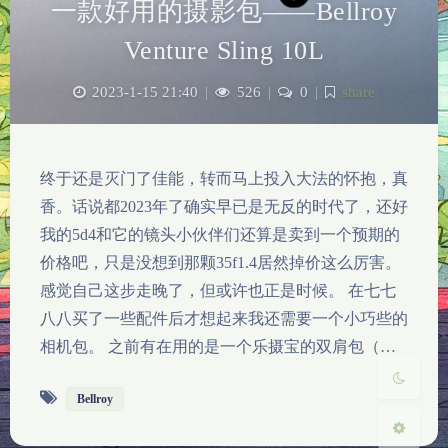
一款好用的摄影包——Bellroy
Venture Sling 10L
2023-1-15 21:40
|
526
|
0
|
share
终于还是灭门了佳能，转而马上投入大法的怀抱，真
夜间模式
香。话说都2023年了确实早已是无反的时代了，还好
我的5d4和它的镜头小伙伴们还算是卖到一个预期的
Sans Serif
Serif
价格吧，只是没想到那颗35f1.4居然掉价这么厉害。
浅阴影
深阴影
感觉自己这步走晚了，但或许也正是时候。 在七七
八八买了一些配件后才想起来我还需要一个小巧些的
关闭
日落
暗化
灰度
相机包。 之前有在用的是一个乐摄宝的双肩包（…
Bellroy