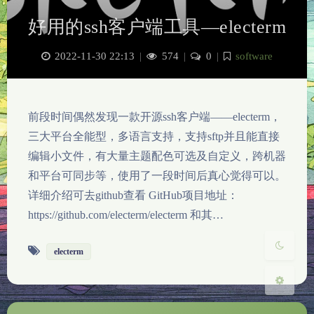
好用的ssh客户端工具—electerm
2022-11-30 22:13
|
574
|
0
|
software
夜间模式
前段时间偶然发现一款开源ssh客户端——electerm，
三大平台全能型，多语言支持，支持sftp并且能直接
Sans Serif
Serif
编辑小文件，有大量主题配色可选及自定义，跨机器
和平台可同步等，使用了一段时间后真心觉得可以。
浅阴影
深阴影
详细介绍可去github查看 GitHub项目地址：
https://github.com/electerm/electerm 和其…
关闭
日落
暗化
灰度
electerm