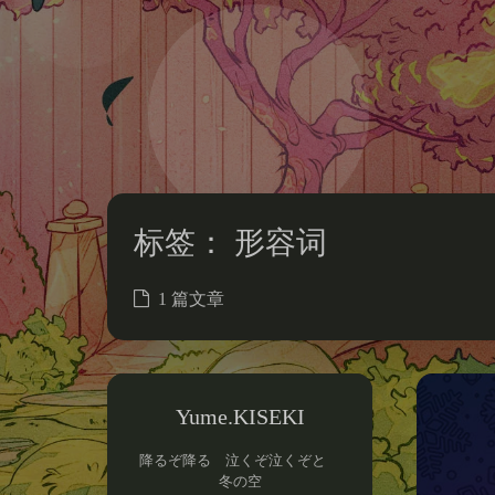
标签：
形容词
1 篇文章
Yume.KISEKI
降るぞ降る 泣くぞ泣くぞと
冬の空