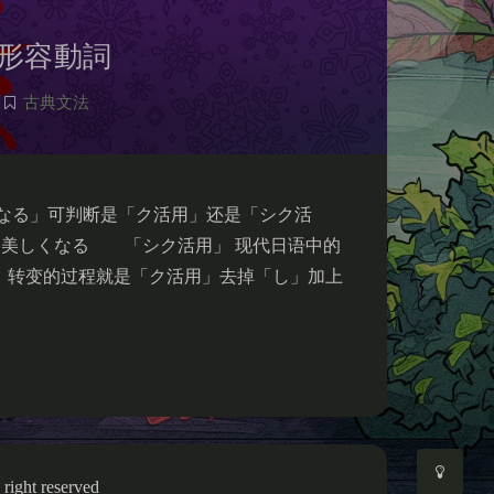
形容動詞
古典文法
夜间模式
なる」可判断是「ク活用」还是「シク活
美しくなる 「シク活用」 现代日语中的
Sans Serif
Serif
，转变的过程就是「ク活用」去掉「し」加上
浅阴影
深阴影
关闭
日落
暗化
灰度
right reserved