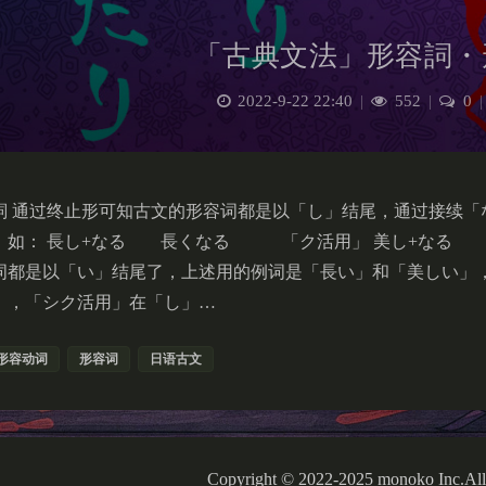
「古典文法」形容詞・
2022-9-22 22:40
|
552
|
0
|
詞 通过终止形可知古文的形容词都是以「し」结尾，通过接续「
，如： 長し+なる 長くなる 「ク活用」 美し+なる 
词都是以「い」结尾了，上述用的例词是「長い」和「美しい」
」，「シク活用」在「し」…
形容动词
形容词
日语古文
Copyright © 2022-2025 monoko Inc.All 