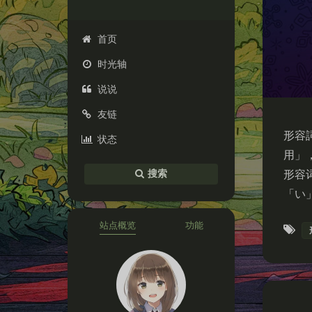
首页
时光轴
说说
友链
形容
状态
用」
形容
搜索
「い
站点概览
功能