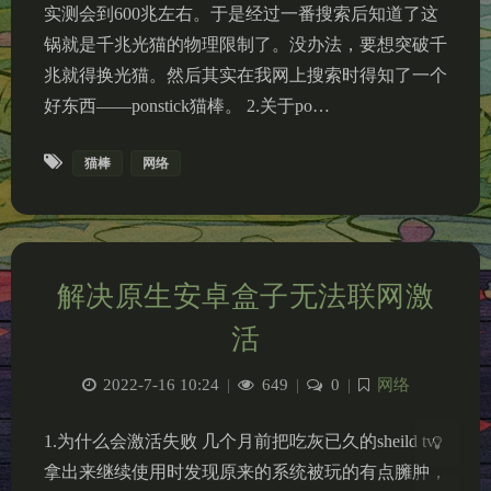
实测会到600兆左右。于是经过一番搜索后知道了这
锅就是千兆光猫的物理限制了。没办法，要想突破千
兆就得换光猫。然后其实在我网上搜索时得知了一个
好东西——ponstick猫棒。 2.关于po…
猫棒
网络
夜间模式
Sans Serif
Serif
解决原生安卓盒子无法联网激
浅阴影
深阴影
活
2022-7-16 10:24
|
649
|
0
|
网络
关闭
日落
暗化
灰度
1.为什么会激活失败 几个月前把吃灰已久的sheild tv
拿出来继续使用时发现原来的系统被玩的有点臃肿，