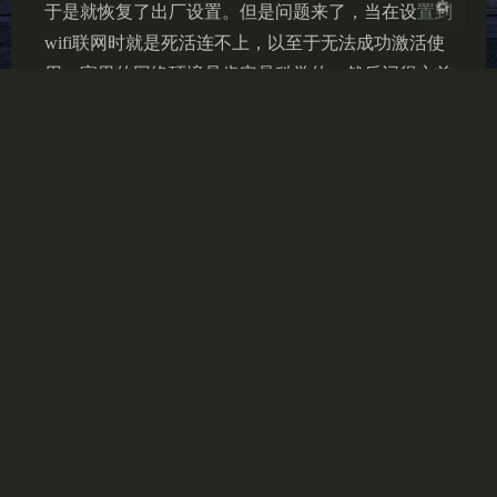
于是就恢复了出厂设置。但是问题来了，当在设置到
wifi联网时就是死活连不上，以至于无法成功激活使
用。家里的网络环境是肯定是科学的，然后记得之前
第一次使用时好像也没碰到过这样的事。网上搜索后
得知是google时间服务器的问题，原…
网络
Copyright © 2022-2025 monoko Inc.All right reserved
萌ICP备20221601号
异次元之旅
本站已艰难运行：4年37天4时59分41秒
Theme
Argon
By solstice23