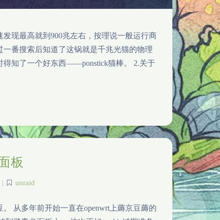
速发现最高就到900兆左右，按理说一般运行商
经过一番搜索后知道了这锅就是千兆光猫的物理
一个好东西——ponstick猫棒。 2.关于
龙面板
|
unraid
 从多年前开始一直在openwrt上薅京豆薅的