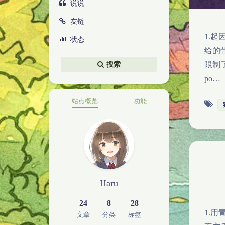
说说
友链
1.
状态
给的
限制
搜索
po…
站点概览
功能
Haru
24
8
28
1.
文章
分类
标签