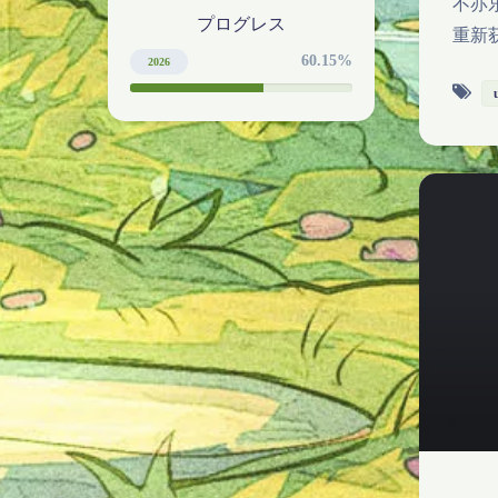
不亦
プログレス
重新获
60.15%
2026
60.1471353%