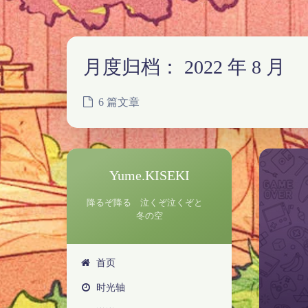
月度归档：
2022 年 8 月
6 篇文章
Yume.KISEKI
降るぞ降る 泣くぞ泣くぞと
冬の空
首页
时光轴