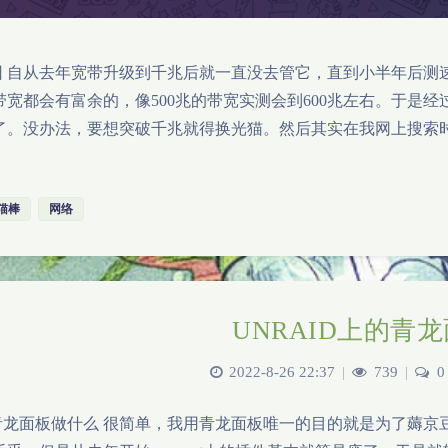
起因 自从去年宽带升级到千兆后就一直没去管它，直到小半年后测
带宽都会有富余的，像500兆的带宽实测会到600兆左右。于是
了。没办法，要想突破千兆就得换光猫。然后其实在我网上搜索时得知了
猫棒
网络
UNRAID上的青
2022-8-26 22:37
|
739
|
0
用青龙面板做什么 很简单，我用青龙面板唯一的目的就是为了薅京豆。