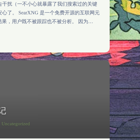
广告干扰（一不小心就暴露了我们搜索过的关键
。 SearXNG 是一个免费开源的互联网元
服务的结果，用户既不被跟踪也不被分析。 因为…
夜间模式
Sans Serif
Serif
笔记
浅阴影
深阴影
Uncategorized
关闭
日落
暗化
灰度