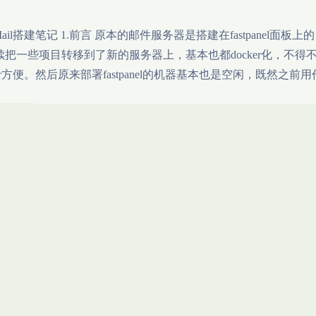
dMail搭建笔记 1.前言 原本的邮件服务器是搭建在fastpane
续把一些项目转移到了新的服务器上，基本也都docker化，不
ker方便。然后原来部署fastpanel的机器基本也是空闲，既然之前
iredmail
ZFile搭建笔记
2022-8-15 0:09
|
490
|
0
ile搭建笔记 1.前言 目前家中的两台NAS其实已经完全满足个
用到直链的情况时就有点尴尬，就决定自己搭建个文件库可以简
，越简单越好。 zfile是一个在线文件目录的程序, 支持各种对