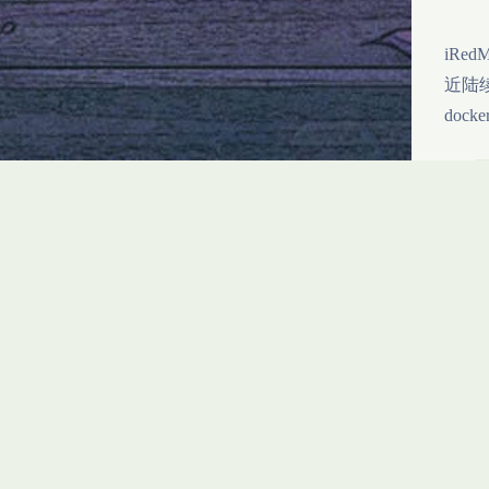
iRe
近陆
doc
ZF
需要
功能