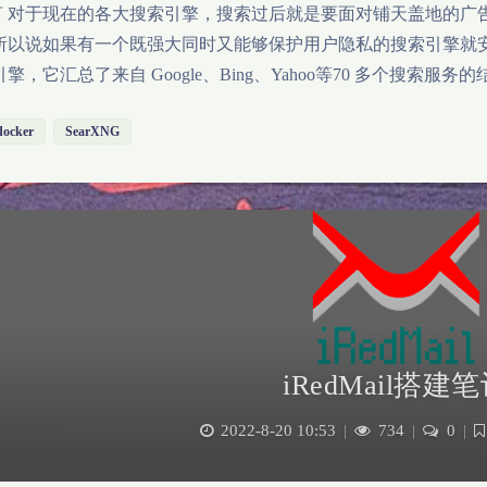
前言 对于现在的各大搜索引擎，搜索过后就是要面对铺天盖地的
所以说如果有一个既强大同时又能够保护用户隐私的搜索引擎就安心了
擎，它汇总了来自 Google、Bing、Yahoo等70 多个搜索
docker
SearXNG
iRedMail搭建
2022-8-20 10:53
|
734
|
0
|