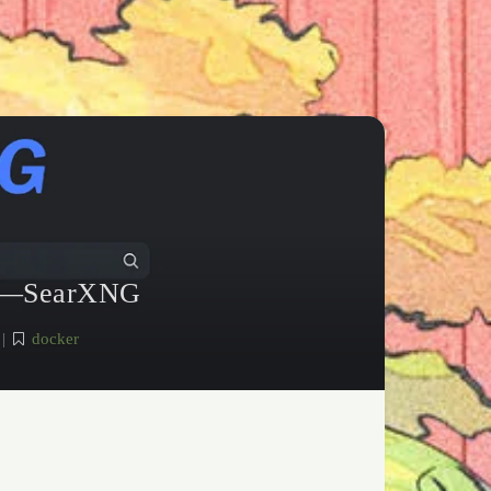
earXNG
|
docker