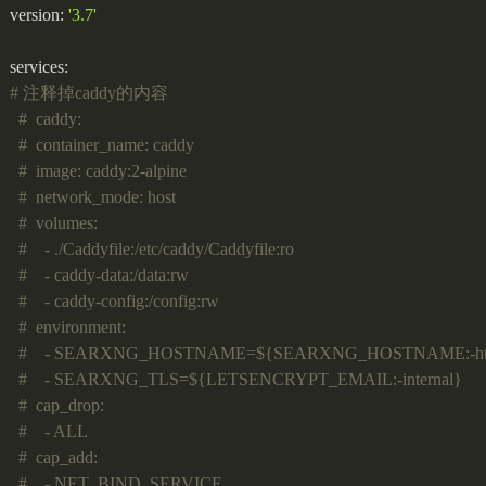
version:
'3.7'
services:
# 注释掉caddy的内容
#  caddy:
#  container_name: caddy
#  image: caddy:2-alpine
#  network_mode: host
#  volumes:
#    - ./Caddyfile:/etc/caddy/Caddyfile:ro
#    - caddy-data:/data:rw
#    - caddy-config:/config:rw
#  environment:
#    - SEARXNG_HOSTNAME=${SEARXNG_HOSTNAME:-http:/
#    - SEARXNG_TLS=${LETSENCRYPT_EMAIL:-internal}
#  cap_drop:
#    - ALL
#  cap_add:
#    - NET_BIND_SERVICE