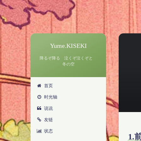
Yume.KISEKI
降るぞ降る 泣くぞ泣くぞと
冬の空
首页
时光轴
说说
友链
状态
1.