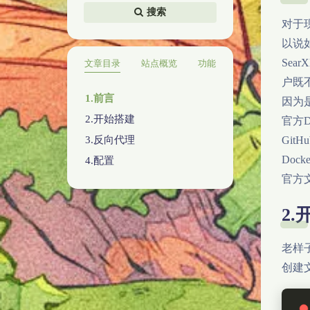
搜索
对于
以说
Sea
文章目录
站点概览
功能
户既
1.前言
因为
2.开始搭建
官方D
3.反向代理
Git
Doc
4.配置
官方
2
老样子
创建