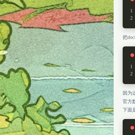
把do
因为
官方
下面是