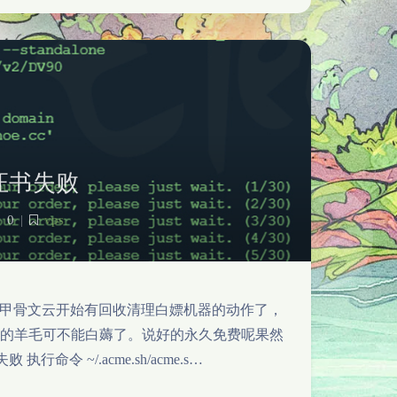
L证书失败
0
|
vps
到甲骨文云开始有回收清理白嫖机器的动作了，
到的羊毛可不能白薅了。说好的永久免费呢果然
令 ~/.acme.sh/acme.s…