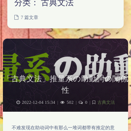
分类：
古典文法
7 篇文章
「古典文法」推量系の助動詞の関係
性
2022-12-04 15:34
|
502
|
0
|
古典文法
不难发现在助动词中有那么一堆词都带有推定的意