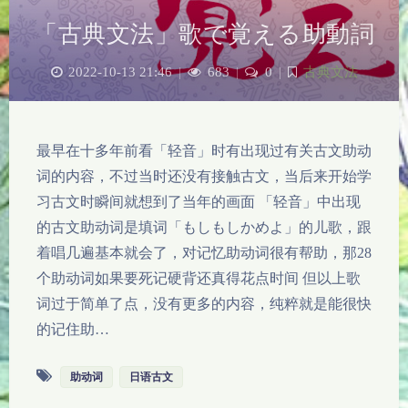
「古典文法」歌で覚える助動詞
2022-10-13 21:46
|
683
|
0
|
古典文法
最早在十多年前看「轻音」时有出现过有关古文助动
词的内容，不过当时还没有接触古文，当后来开始学
习古文时瞬间就想到了当年的画面 「轻音」中出现
的古文助动词是填词「もしもしかめよ」的儿歌，跟
着唱几遍基本就会了，对记忆助动词很有帮助，那28
个助动词如果要死记硬背还真得花点时间 但以上歌
词过于简单了点，没有更多的内容，纯粹就是能很快
的记住助…
助动词
日语古文