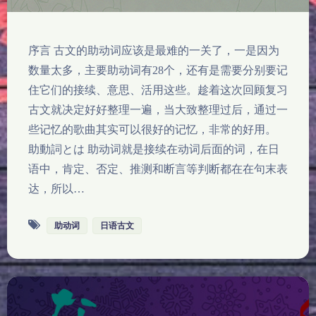
序言 古文的助动词应该是最难的一关了，一是因为
数量太多，主要助动词有28个，还有是需要分别要记
住它们的接续、意思、活用这些。趁着这次回顾复习
古文就决定好好整理一遍，当大致整理过后，通过一
些记忆的歌曲其实可以很好的记忆，非常的好用。
助動詞とは 助动词就是接续在动词后面的词，在日
语中，肯定、否定、推测和断言等判断都在在句末表
达，所以…
助动词
日语古文
夜间模式