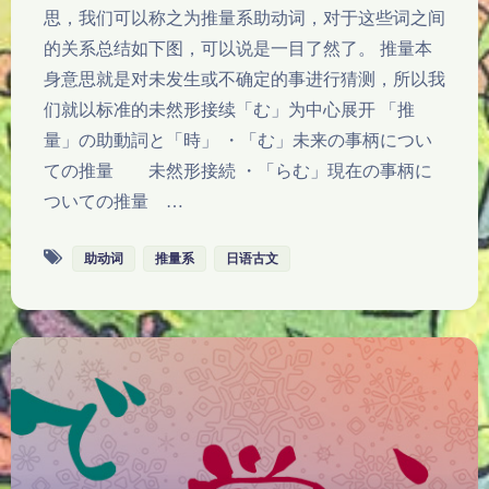
思，我们可以称之为推量系助动词，对于这些词之间
的关系总结如下图，可以说是一目了然了。 推量本
身意思就是对未发生或不确定的事进行猜测，所以我
们就以标准的未然形接续「む」为中心展开 「推
量」の助動詞と「時」 ・「む」未来の事柄につい
ての推量 未然形接続 ・「らむ」現在の事柄に
ついての推量 …
助动词
推量系
日语古文