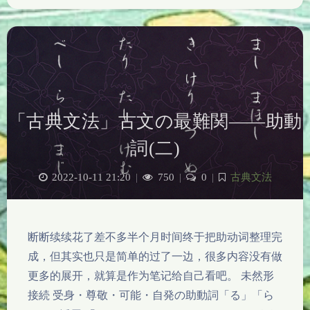
「古典文法」古文の最難関——助動
詞(二)
2022-10-11 21:20
|
750
|
0
|
古典文法
断断续续花了差不多半个月时间终于把助动词整理完
成，但其实也只是简单的过了一边，很多内容没有做
更多的展开，就算是作为笔记给自己看吧。 未然形
接続 受身・尊敬・可能・自発の助動詞「る」「ら