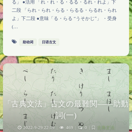
る」 ●活用 「れ・れ・る・るる・るれ・れよ」下
二段 「られ・られ・らる・らるる・らるれ・られ
よ」下二段 ●意味「る・らる “うそかじ”」 ・受身
(…
助动词
日语古文
「古典文法」古文の最難関——助動
詞(一)
2022-9-29 22:19
|
469
|
0
|
古典文法