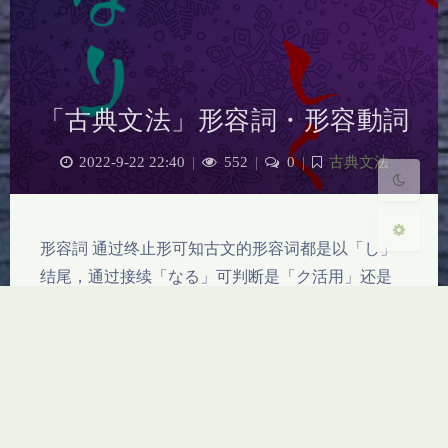
Sans Serif
Serif
浅阴影
深阴影
「古典文法」形容詞・形容動詞
关闭
日落
暗化
灰度
2022-9-22 22:40
|
552
|
0
|
古典文法
形容詞 通过终止形可知古文的形容词都是以「し」
结尾，通过接续「なる」可判断是「ク活用」还是
「シク活用」，如： 長し+なる 長くなる
「ク活用」 美し+なる 美しくなる 「シク活
用」 现代日语中的形容词都是以「い」结尾了，上
述用的例词是「長い」和「美しい」，转变的过程就
是「ク活用」去掉「し」加上「い」，「シク活用」
在「し」…