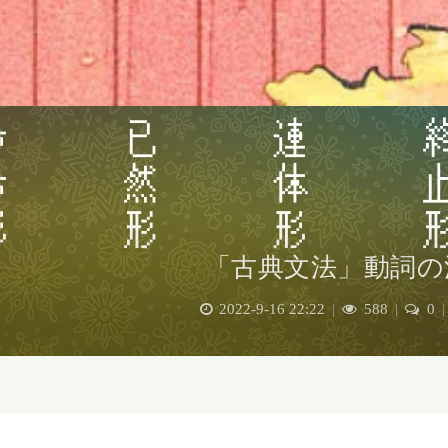
「古典文法」動詞の
2022-9-16 22:22
|
588
|
0
|