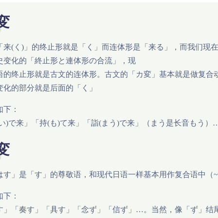
変
「来(く)」的终止形就是「く」而连体形是「来る」，而我们现
史变化的「終止形と連体形の合流」，现
语的终止形就是古文的连体形。古文的「カ変」基本就是做复合
变化的部分就是后面的「く」
如下：
(い)で来」「持(も)て来」「詣(まう)で来」（まう是长音もう）
変
はす」是「す」的尊敬语，和现代日语一样基本用作复合语中（
如下：
す」「奏す」「具す」「念ず」「信ず」…。当然，像「ず」结