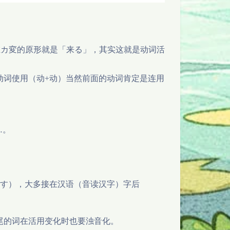
在カ変的原形就是「来る」，其实这就是动词活
动词使用（动+动）当然前面的动词肯定是连用
…。
~す），大多接在汉语（音读汉字）字后
尾的词在活用变化时也要浊音化。