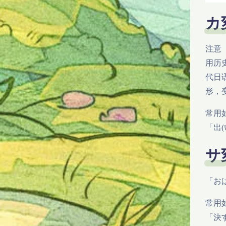
カ
注意
用历
代日
形，
常用
「出
サ
「お
常用
「決