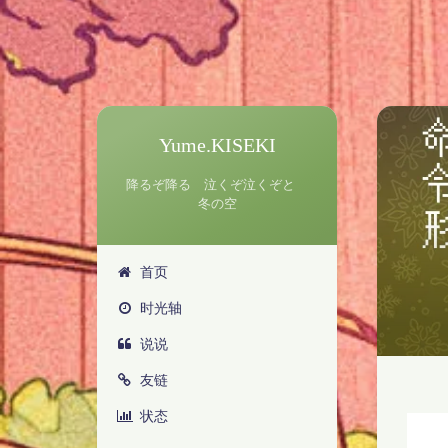
Yume.KISEKI
降るぞ降る 泣くぞ泣くぞと
冬の空
首页
时光轴
说说
友链
状态