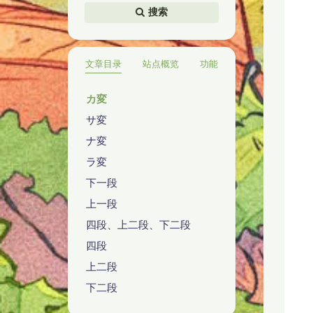
搜索
文章目录
站点概览
功能
カ変
サ変
ナ変
ラ変
下一段
上一段
四段、上二段、下二段
四段
上二段
下二段