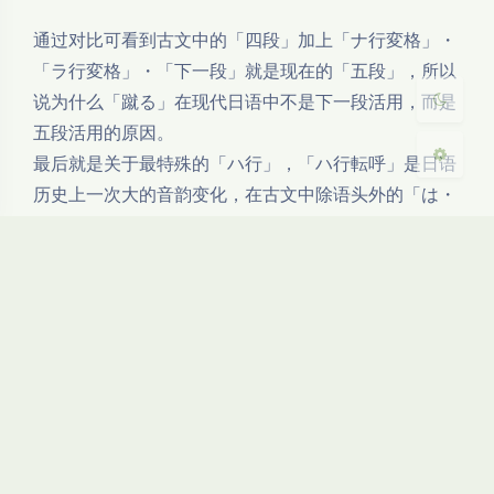
浅阴影
深阴影
通过对比可看到古文中的「四段」加上「ナ行変格」・
关闭
日落
暗化
灰度
「ラ行変格」・「下一段」就是现在的「五段」，所以
说为什么「蹴る」在现代日语中不是下一段活用，而是
五段活用的原因。
最后就是关于最特殊的「ハ行」，「ハ行転呼」是日语
历史上一次大的音韵变化，在古文中除语头外的「は・
ひ・ふ・へ・ほ」都读作「ワ・イ・ウ・エ・オ」，这
也是为什么现代日语中的助词「は」和「へ」要读作
「ワ」和「エ」，助词的读音滞古也是为了更好的区
分。
现代假名使用中就已经把历史假名合并了，「は」・
「わ」統一成「わ」；「い」・「ひ」・「ゐ」統一成
「い」并废除「ゐ」；「う」・「ふ」統一成「う」；
「え」・「へ」・「ゑ」統一成「え」并废除「ゑ」；
「お」・「ほ」・「を」統一成「お」但「を」作为助