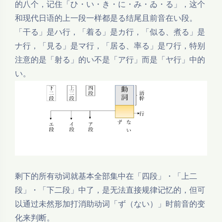
的八个，记住「ひ・い・き・に・み・ゐ・る」，这个
和现代日语的上一段一样都是る结尾且前音在い段。
「干る」是ハ行，「着る」是カ行，「似る、煮る」是
ナ行，「見る」是マ行，「居る、率る」是ワ行，特别
注意的是「射る」的い不是「ア行」而是「ヤ行」中的
い。
剩下的所有动词就基本全部集中在「四段」・「上二
段」・「下二段」中了，是无法直接规律记忆的，但可
以通过未然形加打消助动词「ず（ない）」时前音的变
化来判断。